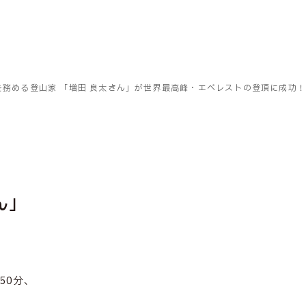
務める登山家 「増田 良太さん」が世界最高峰・エベレストの登頂に成功！
ん」
50分、